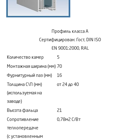
Профиль класса А
Сертифицирован: Гост, DIN ISO
EN 9001:2000, RAL
Количество камер
5
Монтажная ширина (мм)
70
Фурнитурный паз (мм)
16
Толщина С\П (мм)
от 24 до 40
(используемая на
заводе)
Высота фальца
21
Сопротивление
0,78м2 C/Bт
теплопередаче
(с установленным