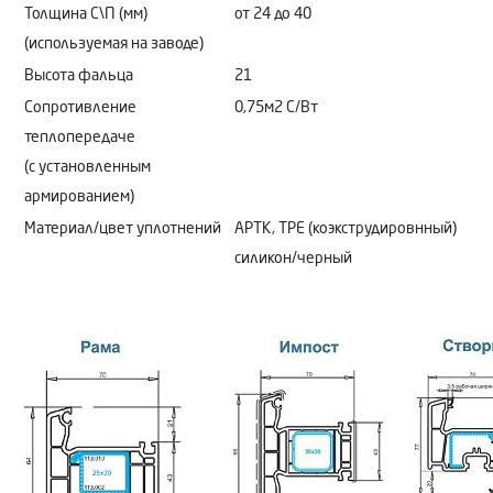
Толщина С\П (мм)
от 24 до 40
(используемая на заводе)
Высота фальца
21
Сопротивление
0,75м2 C/Bт
теплопередаче
(с установленным
армированием)
Материал/цвет уплотнений
АРТК, ТРЕ (коэкструдировнный)
силикон/черный