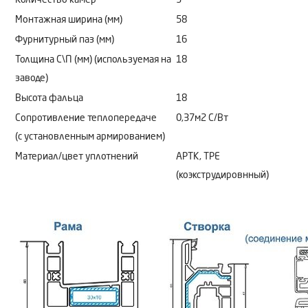
Монтажная ширина (мм)
58
Фурнитурный паз (мм)
16
Толщина С\П (мм) (используемая на
18
заводе)
Высота фальца
18
Сопротивление теплопередаче
0,37м2 C/Bт
(с установленным армированием)
Материал/цвет уплотнений
АРТК, ТРЕ
(коэкструдировнный)