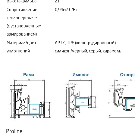
Высота фальца
21
Сопротивление
0,94м2 C/Bт
теплопередаче
(с установленным
армированием)
Материал/цвет
АРТК, ТРЕ (коэкструдировнный)
уплотнений
силикон/черный, серый, карамель
Proline