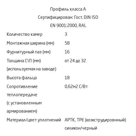
Профиль класса А
Сертифицирован: Гост, DIN ISO
EN 9001:2000, RAL
Количество камер
3
Монтажная ширина (мм)
58
Фурнитурный паз (мм)
16
Толщина С\П (мм)
от 24 до 32
(используемая на заводе)
Высота фальца
18
Сопротивление
0,62м2 C/Bт
теплопередаче
(с установленным
армированием)
Материал/цвет уплотнений
АРТК, ТРЕ (коэкструдировнный)
силикон/черный