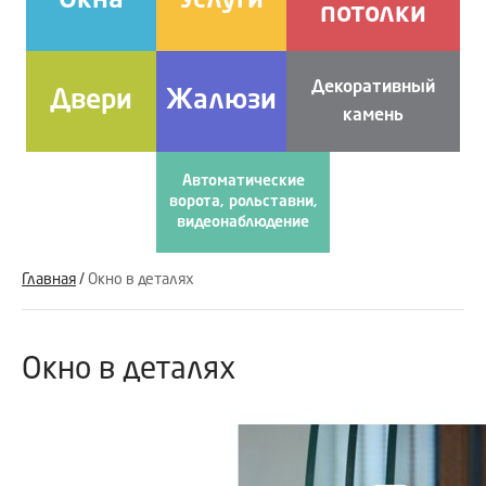
Окна
Услуги
потолки
Декоративный
Двери
Жалюзи
камень
Автоматические
ворота, рольставни,
видеонаблюдение
Главная
/
Окно в деталях
Окно в деталях