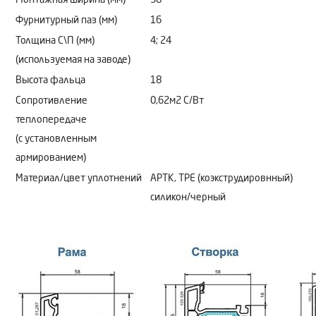
Фурнитурный паз (мм)
16
Толщина С\П (мм)
4; 24
(используемая на заводе)
Высота фальца
18
Сопротивление
0,62м2 C/Bт
теплопередаче
(с установленным
армированием)
Материал/цвет уплотнений
АРТК, ТРЕ (коэкструдировнный)
силикон/черный